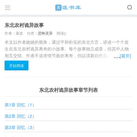

东北农村诡异故事
作者：凝波
分类：
恐怖灵异
阅读(
)
本文以作者姥姥的视角，通过平和朴实的东北方言，讲述一个个发
生在东北农村诡异离奇的小故事。每个故事独立成章，但其中人物
相互交错。作者不追求情节曲折离奇，但以清新自然普及善念。内
[展开]
容简介：我的老家叫李家屯，它是一个近百户人家的村庄。屯子四
开始阅读
面环山，南面脚下一条小溪蜿蜒而过。村里人世世代代就在山脚下
开荒种田。日子虽然平淡，但总有各种各样的诡异事儿发生。好在
我姥姥的二姨是个有法力的人，在二姨的成长岁月中，为这个民风
淳朴的村子解决了无数灵异事件。我的姥姥看在眼里，记在心上，
东北农村诡异故事章节列表
然后都告诉了我。下面我就以姥姥的口吻将这些真实记载告诉大
家……
第1章 回忆（1）
第2章 回忆（2）
第3章 回忆（3）