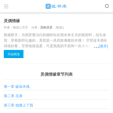

灵偶情缘
作者：桃花三月夭
分类：
恐怖灵异
阅读(
)
新婚那天，当我穿着洁白的婚纱站在我未来丈夫的面前时，抬头发
现，穿着新郎礼服的，竟然是一具四肢僵硬的木偶！ 尽管这木偶长
得很好看，尽管他很温柔，可是我真的不想和一具木偶生活一辈
[展开]
子。身边与我有过仇怨的人一个个离奇的死亡，就连离我家不远的
开始阅读
那个动物园里的动物，也都以一种诡异的方式死去。而各种线索的
发现，警方找到了我，要我配合调查……
灵偶情缘章节列表
第一章 破庙木偶
第二章 压身
第三章 他缠上了我