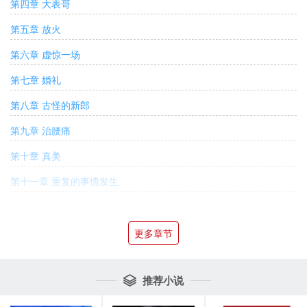
第四章 大表哥
第五章 放火
第六章 虚惊一场
第七章 婚礼
第八章 古怪的新郎
第九章 治腰痛
第十章 真美
第十一章 重复的事情发生
第十二章 他还会回来的
第十三章 坠楼
更多章节
第十四章 说爱我
推荐小说

第十五章 和我们一起吧