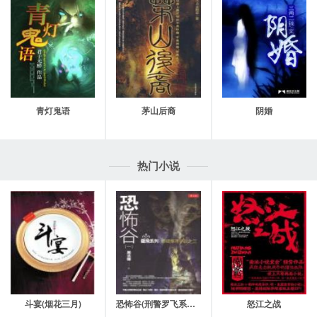
第三十一章：心上人(上)
第三十二章：心上人（下）
第三十三章：逃
第三十四章：蜃楼
青灯鬼语
茅山后裔
阴婚
第三十五章：背后有人
第三十六章：鬼市（上）
热门小说
第三十七章：鬼市（下）
第三十八章：雾迷深巷
第三十九章：杀狸|赶尸|留信
第四十章：寻
第四十一章：破门
斗宴(烟花三月)
恐怖谷(刑警罗飞系列之3)
怒江之战
第四十二章：狗头人