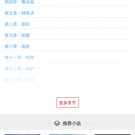
第四章：搬冰箱
第五章：鲤鱼汤
第八章：跟踪
第九章：闺蜜
第十章：诡死
第十一章：失明
第十二章：骑驴
第十三章：医眼
第十四章：出棺
第十五章：瞎子
更多章节
第十六章：我好冷
推荐小说

第十七章：她疯了