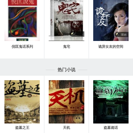
第二十九章玄牝之门
第三十章狼人！
第三十一章她肯定花了不少钱保养
第三十二章妖魔横行
倪匡鬼话系列
鬼宅
诡异女友的空间
第三十三章 恶战
第三十四章 我来打头阵
热门小说
第三十五章重阳剑诀
第三十六章督脉一开，剑气自生！
第三十七章无双剑法
第三十八章初显神威！
第三十九章铩羽而归
盗墓之王
天机
盗墓诡话
第四十章 和青姨独处一室