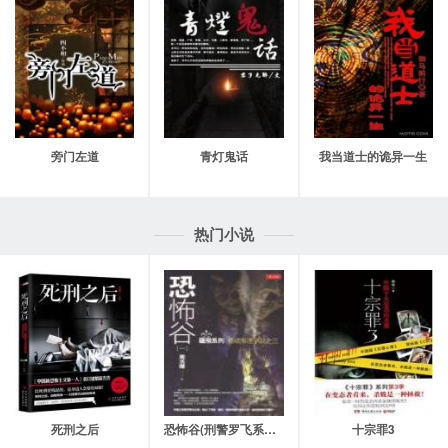
29、挖坟
30、孤坟
31、双鬼叫魂
32、背棺
旁门左道
青灯鬼话
我当道士的诡异一生
33、迟了一步
34、纸人
热门小说
35、驱邪
36、苏醒之后
37、短暂的平静
38、又开始
39、蛊惑
死刑之后
恐怖谷(刑警罗飞系列之3)
十宗罪3
40、想到了关键的地方