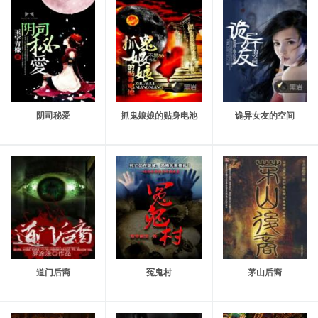
16、奶奶出门
17、嫌隙
18、另一些秘密
19、新的灾祸
20、有些事不能探究
阴司秘爱
抓鬼娘娘的贴身电池
诡异女友的空间
21、大白天见鬼
22、八字命格
23、再次勾魂
24、诡异的地方
25、烧了半截的香
26、死局
道门后裔
冤鬼村
茅山后裔
27、二栓子坟
28、赵老太的秘密