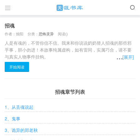

招魂
作者：烛阳
分类：
恐怖灵异
阅读(
)
人是有魂的，不管你信不信。我来和你说说奶奶替人招魂的那些邪
乎事，胆小勿进！本故事纯属虚构，如有雷同，实属巧合，请不要
与真实人物事件挂钩。
[展开]
开始阅读
招魂章节列表
1、从丢魂说起
2、鬼事
3、诡异的郑老秋