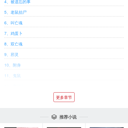
4、被遗忘的事
5、老鼠抬尸
6、叫亡魂
7、鸡蛋卜
8、双亡魂
9、邪灵
10、附身
11、鬼鼠
12、鬼绑人
13、赵老倌家的那些鬼事
更多章节
14、阴邪煞
推荐小说

15、一些秘密