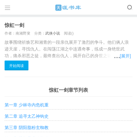

惊虹一剑
作者：南湘野叟
分类：
武侠小说
阅读(
)
故事围绕祈焕艺和湘青的一段亲仇展开了激烈的争斗。他们俩人浪
迹天崖，寻找仇人。在闯荡江湖之中连遇奇事，练成一身绝世武
功，痛杀邪恶之徒，最终查出仇人，揭开自己的身世之谜。故事情
[展开]
节复杂，悬念、格斗场面惊心动魂……
开始阅读
惊虹一剑章节列表
第一章 少林寺内危机重
第二章 追寻太乙神钩史
第三章 阴阳脂粉玄蜘教