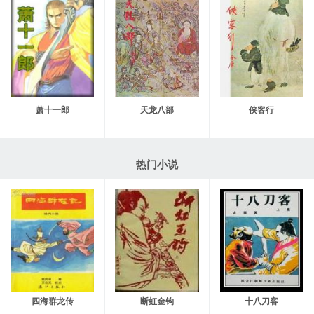
萧十一郎
天龙八部
侠客行
热门小说
四海群龙传
断虹金钩
十八刀客