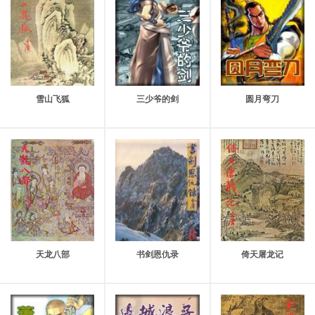
第17章 为民除害方称侠，抗暴蒙污不愧贞
第18章 驱驴有术居奇货，除恶无方从佳人
第19章 心伤殿隅星初落，魂断城头日已昏
第20章 忍见红颜堕火窟，空余碧血葬香魂
雪山飞狐
三少爷的剑
圆月弯刀
《书剑恩仇录》后记
天龙八部
书剑恩仇录
倚天屠龙记