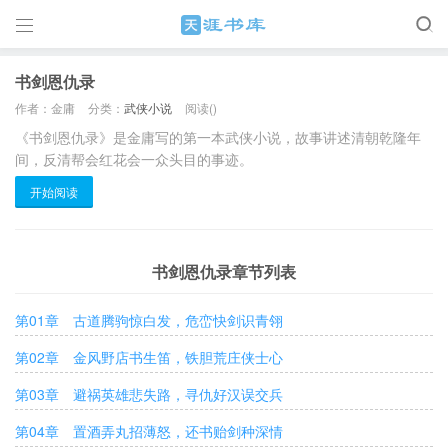

书剑恩仇录
作者：金庸
分类：
武侠小说
阅读(
)
《书剑恩仇录》是金庸写的第一本武侠小说，故事讲述清朝乾隆年
间，反清帮会红花会一众头目的事迹。
开始阅读
书剑恩仇录章节列表
第01章 古道腾驹惊白发，危峦快剑识青翎
第02章 金风野店书生笛，铁胆荒庄侠士心
第03章 避祸英雄悲失路，寻仇好汉误交兵
第04章 置酒弄丸招薄怒，还书贻剑种深情