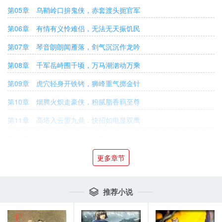
第05章 乌鞘岭口拚鬼侠，赤套渡头扼官军
第06章 有情有义怜难侣，无法无天振饥民
第07章 琴音朗朗闻雁落，剑气沉沉作龙吟
第08章 千军岳峙围千顷，万马潮汹动万乘
第09章 虎穴轻身开铁铐，狮峰重气掷金针
第10章 烟腾火炽走豪侠，粉腻脂香羁至尊
第11章 高塔入云盟九鼎，快招如电显双鹰
第12章 盈盈彩烛三生约，霍霍青霜万里行
第13章 吐气扬眉雷掌疾，惊才绝艳雪莲馨
更多章节
第14章 蜜意柔情锦带舞，长枪大戟铁弓鸣
推荐小说

第15章 奇谋破敌将军苦，儿戏降魔玉女嗔
第16章 我见犹怜二老意，谁能遣此双姝情