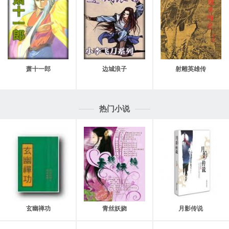
萧十一郎
边城浪子
射雕英雄传
热门小说
玄幽禅功
青丝妖娆
月影传说