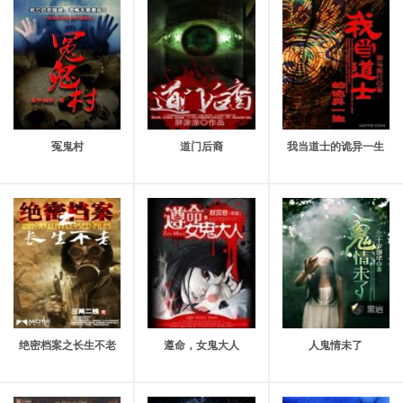
第十五章，伦敦谜案（1）
第十六章，伦敦谜案（2）
第十七章，铁山去世
第十八章，水晶藏神
第十九章，封夜游神
冤鬼村
道门后裔
我当道士的诡异一生
第二十章，来自赶尸人的邀请
第二十一章，泸溪赶尸人的危机
第二十二章，唐门出世
第二十三章，貔貅现世
第二十四章，闭关一年，遇见伊人
第二十五章，万鬼界
绝密档案之长生不老
遵命，女鬼大人
人鬼情未了
第二十六章，离别
第二十六章，九尾狐之变