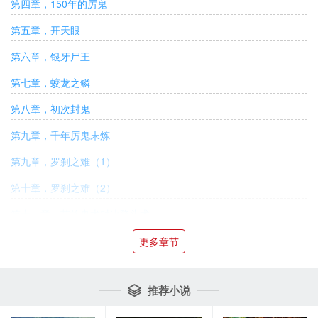
第四章，150年的厉鬼
第五章，开天眼
第六章，银牙尸王
第七章，蛟龙之鳞
第八章，初次封鬼
第九章，千年厉鬼末炼
第九章，罗刹之难（1）
第十章，罗刹之难（2）
第十一章，苗族蛊术对决降头术
第十二章，鬼市
更多章节
第十三章，天字纹
推荐小说

第十四章，末炼被灭！