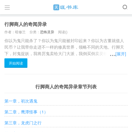

行脚商人的奇闻异录
作者：暗修兰
分类：
恐怖灵异
阅读(
)
你以为鬼只能杀了？你以为鬼只能被封印起来？你以为古董就值人
民币？让我带你走进不一样的修真世界，领略不同的天地。行脚天
下，封鬼捉妖，我将厉鬼卖给大门大派，我倒买倒卖灵物古董。我
[展开]
战阴司，杀蛟龙。我是个活在21世纪的青年，却让你看见华夏大地
开始阅读
不为人知的一面。跟着我的脚步！走进你熟悉的世界的另一面!
行脚商人的奇闻异录章节列表
第一章，初次遇鬼
第二章，鹰潭怪事（1）
第三章，龙虎门之行