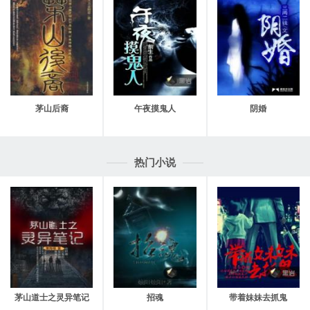
第二十七章，刑天之变
第二十八章，十日决开始，护天卫队队长朱战出场！
第二十九章，十日决（2）通天判决！
第三十章，十日决（3）化鬼决！
茅山后裔
午夜摸鬼人
阴婚
第三十一章，刑天第二次变身！
第三十二章，再遇九尾狐
热门小说
第三十三章，妖精杂货商开水蛙
第三十四章，司马天的到来
第三十五章，司马天的身世
第三十六章，幽冥府与失乐园
第三十七章，混摩天登场
茅山道士之灵异笔记
招魂
带着妹妹去抓鬼
第三十八章，穷奇现