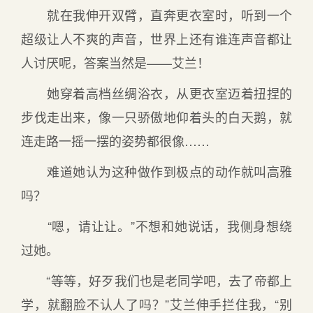
就在我伸开双臂，直奔更衣室时，听到一个
超级让人不爽的声音，世界上还有谁连声音都让
人讨厌呢，答案当然是——艾兰！
她穿着高档丝绸浴衣，从更衣室迈着扭捏的
步伐走出来，像一只骄傲地仰着头的白天鹅，就
连走路一摇一摆的姿势都很像……
难道她认为这种做作到极点的动作就叫高雅
吗？
“嗯，请让让。”不想和她说话，我侧身想绕
过她。
“等等，好歹我们也是老同学吧，去了帝都上
学，就翻脸不认人了吗？”艾兰伸手拦住我，“别