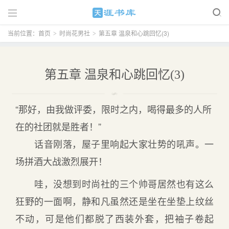

当前位置：
首页
时尚花男社
第五章 温泉和心跳回忆(3)
>
>
第五章 温泉和心跳回忆(3)
“那好，由我做评委，限时之内，喝得最多的人所
在的社团就是胜者！”
话音刚落，屋子里响起大家壮势的吼声。一
场拼酒大战激烈展开！
哇，没想到时尚社的三个帅哥居然也有这么
狂野的一面啊，静和凡虽然还是坐在坐垫上纹丝
不动，可是他们都脱了西装外套，把袖子卷起