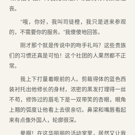
丧。
“哦，你好，我叫司徒橙，我只是进来参观
的，不需要你的服务。”我傻傻地回答。
刚才那个就是传说中的吻手礼吗？这些贵族
们的习惯还真是可怕！这个社团的人果然都不正
常。
我上下打量着眼前的人。剪裁得体的蓝色西
装衬托出他修长的身材，浓密的黑发打理得一丝
不苟，修饰过的眉毛下是一双带笑的杏眼，眼角
上翘的弧度让他看上去很亲切。鼻梁和嘴唇看起
来有点像外国人，轮廓很深。
晕啊！在这华丽丽的活动室里，居然又让我