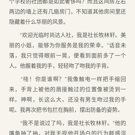
个学校的社团都是如此奢侈吗？而且这间房左右
两边的墙上还有几扇房门，不知道其他房间里还
隐藏着什么华丽的风景。
“欢迎光临时尚达人社，我是社长牧林轩。美
丽的小姐，能够为你服务是我的荣幸。”话音未
落，我只觉得眼前一晃，便看到面前多了一个
人。他握着我的手，轻轻吻了吻我的手背。
“哇！你是谁啊？”我像触电一样把手缩回
来，手背上被他的唇接触过的位置像被烫到一
样。神啊，长这么大，还没有男生吻过我的手
呢。我再次把书包拦在胸前，摆出防备的姿势。
“我不是说过了吗，我是社长牧林轩。”他的
嘴角抽了抽，对我无视他开场白的行为颇感沮