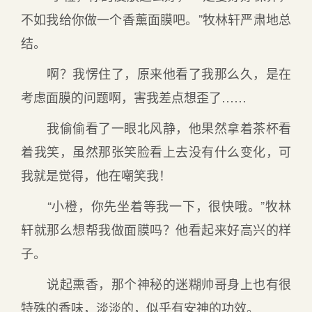
不如我给你做一个香薰面膜吧。”牧林轩严肃地总
结。
啊？我愣住了，原来他看了我那么久，是在
考虑面膜的问题啊，害我差点想歪了……
我偷偷看了一眼北风静，他果然拿着茶杯看
着我笑，虽然那张笑脸看上去没有什么变化，可
我就是觉得，他在嘲笑我！
“小橙，你先坐着等我一下，很快哦。”牧林
轩就那么想帮我做面膜吗？他看起来好高兴的样
子。
说起熏香，那个神秘的迷糊帅哥身上也有很
特殊的香味，淡淡的，似乎有安神的功效。