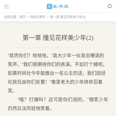

当前位置：
首页
时尚花男社
第一章 撞见花样美少年(2)
>
>
第一章 撞见花样美少年(2)
“就凭你们？哈哈哈。”高大少年一伙发出嘲讽的
笑声，“我们很期待你们的表演。不如打个赌吧，
如果时尚社今年能推出一名公主的话，我们田径
社就任由你们处置！”像是老大的少年拼命忍着
笑。
“哦？打赌吗？这可是你们说的。”微笑少年
仍然云淡风轻地笑着。