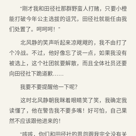
“刚才我和田径社那群野蛮人打赌，只要小橙
能打破今年公主选拔的诅咒，田径社就能任由我
们处置了。呵呵呵！”
北风静的笑声听起来凉飕飕的，我不由打了
个冷战。不过，他好像忘了说一点，如果我没有
被选上，这个社团就要解散，而且全体社员还要
向田径社下跪道歉……
我要不要提醒他一下呢？
这时北风静朝我眯着眼睛笑了笑，我确定我
读懂了，他在警告我不要多嘴！好可怕，自己果
然不应该跟他进来的！
“咳咳，你们和田径社的恩怨跟我完全没有关