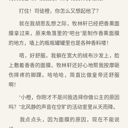
打住！司徒橙，你怎么又想起他了？
就在我胡思乱想之际，牧林轩已经把香熏面
膜拿过来，原来角落里的“吧台”是制作香熏面膜
的地方，墙上的瓶瓶罐罐里也是各种香料喽！
唔，好舒服。我躺在宽大的绒布沙发上，脸
上敷着香香的面膜，牧林轩还好心地帮我按摩砸
伤摔疼的脚踝。哈哈哈，简直比做皇帝还舒服
啊！
“小橙，你刚才不是问我选择你做公主的原因
吗？”北风静的声音在空旷的活动室里从天而降。
我点点头，因为面膜的原因，现在不能说