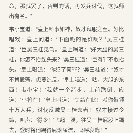
命，那就罢了；否则的话，再发兵讨伐，这就师
出有名。”
韦小宝道：“皇上料事如神，奴才拜服之至。好比
唱戏：皇上问道：‘下面跪的是谁啊？’吴三桂
道：‘臣吴三桂见驾。’皇上喝道：‘好大胆的吴三
桂，你怎不抬起头来？’吴三桂道：‘臣有罪不敢抬
头。’皇上唱道：‘你犯了何罪？’吴三桂道：“奴才
不肯撤藩，想要造反。’皇上喝道：‘呔，大胆的东
西！韦小宝！’我就一个箭步，上前跪倒，应
道：‘小将在！’皇上叫道：‘令箭在此！派你带领
十万大兵，讨伐反贼吴三桂去者！’奴才接过令
箭，叫声：‘得令！’飞起一腿，往吴三桂屁股上踢
去，登时将他踢得屁滚尿流，呜呼哀哉！”