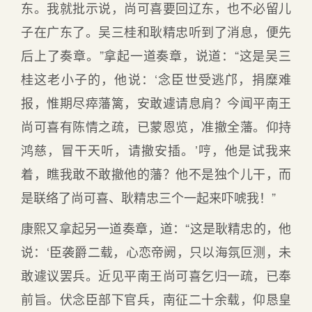
东。我就批示说，尚可喜要回辽东，也不必留儿
子在广东了。吴三桂和耿精忠听到了消息，便先
后上了奏章。”拿起一道奏章，说道：“这是吴三
桂这老小子的，他说：‘念臣世受逃邝，捐糜难
报，惟期尽瘁藩篱，安敢遽请息肩？今闻平南王
尚可喜有陈情之疏，已蒙恩览，准撤全藩。仰持
鸿慈，冒干天听，请撤安插。’哼，他是试我来
着，瞧我敢不敢撤他的藩？他不是独个儿干，而
是联络了尚可喜、耿精忠三个一起来吓唬我！”
康熙又拿起另一道奏章，道：“这是耿精忠的，他
说：‘臣袭爵二载，心恋帝阙，只以海氛叵测，未
敢遽议罢兵。近见平南王尚可喜乞归一疏，已奉
前旨。伏念臣部下官兵，南征二十余载，仰恳皇