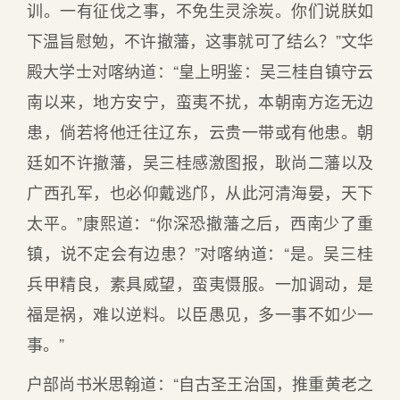
训。一有征伐之事，不免生灵涂炭。你们说朕如
下温旨慰勉，不许撤藩，这事就可了结么？”文华
殿大学士对喀纳道：“皇上明鉴：吴三桂自镇守云
南以来，地方安宁，蛮夷不扰，本朝南方迄无边
患，倘若将他迁往辽东，云贵一带或有他患。朝
廷如不许撤藩，吴三桂感激图报，耿尚二藩以及
广西孔军，也必仰戴逃邝，从此河清海晏，天下
太平。”康熙道：“你深恐撤藩之后，西南少了重
镇，说不定会有边患？”对喀纳道：“是。吴三桂
兵甲精良，素具威望，蛮夷慑服。一加调动，是
福是祸，难以逆料。以臣愚见，多一事不如少一
事。”
户部尚书米思翰道：“自古圣王治国，推重黄老之