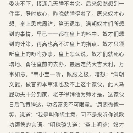
委决不下，接连几天睡不着觉。后来忽然想到一
件事，登时放心，昨晚就睡得着了。原来奴才心
想，皇上思虑周详，算无遗策，满朝奴才们所想
到的事情，早已一一都在皇上的料中。奴才们想
到的计策，再高也高不过皇上的指点。奴才只须
听皇上的吩咐办事，皇上怎么说，奴才们就死心
塌地、勇往直前的去办，最后定然大吉大利，万
事如意。”韦小宝一听，佩服之极，暗想：“满朝
文武，做官的本事谁也及不上这个家伙。此人马
屁功夫十分到家，老子得拜他为师才是。这家伙
日后飞黄腾达，功名富贵不可限量。”康熙微微一
笑，说道：“我是叫你想主意，可不是来听你说歌
功颂德的言语。”明珠磕头道：“圣上明鉴：奴才