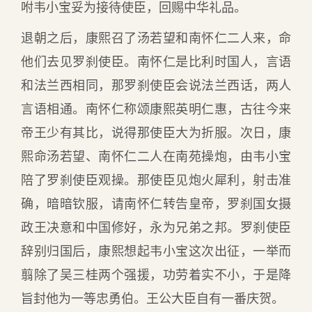
咐韦小宝妥为接待使臣，回赐中华礼品。
退朝之后，康熙召了汤若望和南怀仁二人来，命
他们去见罗刹使臣。南怀仁是比利时国人，言语
和法兰西相同，那罗刹使臣会说法兰西话，两人
言语相通。南怀仁称颂康熙英明仁惠，古往今来
帝王少有其比，说得那使臣大为折服。次日，康
熙命汤若望、南怀仁二人在南苑操炮，由韦小宝
陪了罗刹使臣观操。那使臣见炮火犀利，射击准
确，暗暗钦服，请南怀仁转告皇帝，罗刹国女摄
政王决意和中国修好，永为兄弟之邦。罗刹使臣
辞别归国后，康熙想起韦小宝这次出征，一举而
翦除了吴三桂两个强援，功劳着实不小，于是降
旨封他为一等忠勇伯。王公大臣自有一番庆贺。