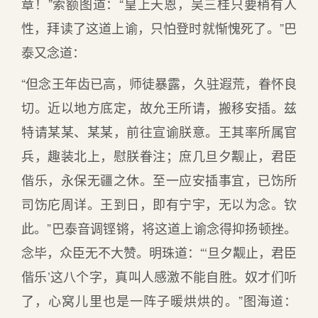
章！”索额图道：“皇上天恩，吴三桂只要稍有人
性，拜读了这道上谕，只怕登时就惭愧死了。”巴
泰又念道：
“但念王年齿已高，师徒暴露，久驻遐荒，眷怀良
切。近以地方底定，故允王所请，搬移安插。兹
特请某某、某某，前往宣谕朕意。王其率所属官
兵，趣装北上，慰朕眷注；庶几旦夕觏止，君臣
偕乐，永保无疆之休。至一应安插事宜，已饬所
司饬庀周详。王到日，即有宁宇，无以为念。钦
此。”巴泰音调铿锵，将这道上谕念得抑扬顿挫。
念毕，众臣无不大赞。明珠道：“‘旦夕觏止，君臣
偕乐’这八个字，真叫人感激不能自胜。奴才们听
了，心窝儿里也是一阵子暖烘烘的。”图海道：