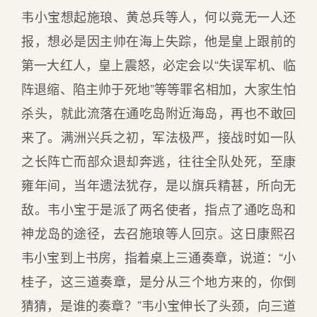
韦小宝想起施琅、黄总兵等人，何以竟无一人还
报，想必是因主帅在海上失踪，他是皇上跟前的
第一大红人，皇上震怒，必定会以“失误军机、临
阵退缩、陷主帅于死地”等等罪名相加，大家生怕
杀头，就此流落在通吃岛附近海岛，再也不敢回
来了。满洲兴兵之初，军法极严，接战时如一队
之长阵亡而部众退却奔逃，往往全队处死，至康
雍年间，当年遗法犹存，是以旗兵精甚，所向无
敌。韦小宝于是派了两名使者，指点了通吃岛和
神龙岛的途径，去召施琅等人回京。这日康熙召
韦小宝到上书房，指着桌上三通奏章，说道：“小
桂子，这三道奏章，是分从三个地方来的，你倒
猜猜，是谁的奏章？”韦小宝伸长了头颈，向三道