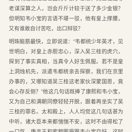
老谋深算之人，岂会斤斤计较于送了多少金银？
但明知韦小宝的言语不堪一驳，他有皇上撑腰，
又有谁敢自讨苦吃，出口辩驳？
明珠脑筋最快，立即说道：“韦都统少年英才，见
世明白，对皇上赤胆忠心，深入吴三桂的虎穴，
探到了事实真相，当真令人好生佩服。若不是皇
上洞烛机先，派遣韦都统亲去探察，我们在京里
办事的，又哪知道吴三桂这老家伙深蒙国恩，竟
会心存反侧？”他这几句话既捧了康熙和韦小宝，
又为自己和满朝同僚轻轻开脱，跟着再坐实了吴
三桂的罪名。太和殿上，人人均觉这几句话甚为
中听，诸大臣本来都惴惴不安，这时不由得松了
一口气。康亲王和索额图原跟韦小宝交好，这时