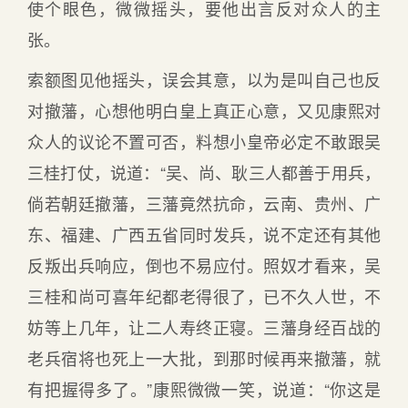
使个眼色，微微摇头，要他出言反对众人的主
张。
索额图见他摇头，误会其意，以为是叫自己也反
对撤藩，心想他明白皇上真正心意，又见康熙对
众人的议论不置可否，料想小皇帝必定不敢跟吴
三桂打仗，说道：“吴、尚、耿三人都善于用兵，
倘若朝廷撤藩，三藩竟然抗命，云南、贵州、广
东、福建、广西五省同时发兵，说不定还有其他
反叛出兵响应，倒也不易应付。照奴才看来，吴
三桂和尚可喜年纪都老得很了，已不久人世，不
妨等上几年，让二人寿终正寝。三藩身经百战的
老兵宿将也死上一大批，到那时候再来撤藩，就
有把握得多了。”康熙微微一笑，说道：“你这是