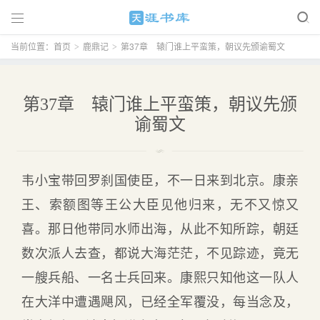

当前位置：
首页
鹿鼎记
第37章 辕门谁上平蛮策，朝议先颁谕蜀文
>
>
第37章 辕门谁上平蛮策，朝议先颁
谕蜀文
韦小宝带回罗刹国使臣，不一日来到北京。康亲
王、索额图等王公大臣见他归来，无不又惊又
喜。那日他带同水师出海，从此不知所踪，朝廷
数次派人去查，都说大海茫茫，不见踪迹，竟无
一艘兵船、一名士兵回来。康熙只知他这一队人
在大洋中遭遇飓风，已经全军覆没，每当念及，