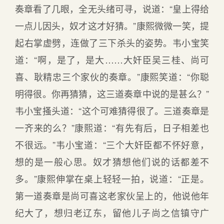
奏章看了几眼，全无头绪可寻，说道：“皇上得给
一点儿因头，奴才这才好猜。”康熙微微一笑，提
起右掌虚劈，连做了三下杀头的姿势。韦小宝笑
道：“啊，是了，是大……大奸臣吴三桂、尚可
喜、耿精忠三个家伙的奏章。”康熙笑道：“你聪
明得很。你再猜猜，这三道奏章中说的是甚么？”
韦小宝搔头道：“这个可难猜得很了。三道奏章是
一齐来的么？”康熙道：“有先有后，日子相差也
不很远。”韦小宝道：“三个大奸臣都不怀好意，
想的是一般心思。奴才猜想他们说的话都差不
多。”康熙伸掌在桌上轻轻一拍，说道：“正是。
第一道奏章是尚可喜这老家伙呈上的，他说他年
纪大了，想归老辽东，留他儿子尚之信镇守广