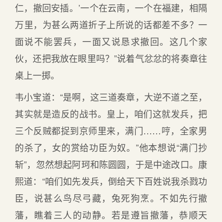
仁，撤回安插。’一个在云南，一个在福建，相隔
万里，为甚么两道折子上所说的话都差不多？一
面说不能罢兵，一面又说恳求撤回。这几个家
伙，还把我放在眼里吗？”说着气忿忿的将奏章往
桌上一掷。
韦小宝道：“是啊，这三道奏章，大逆不道之至，
其实就是造反的战书。皇上，咱们这就发兵，把
三个反贼都捉到京师里来，满门……哼，全家男
的杀了，女的赏给功臣为奴。”他本想说“满门抄
斩”，忽然想起阿珂和陈圆圆，于是中途改口。康
熙道：“咱们如先发兵，倒给天下百姓说我杀戮功
臣，说甚么鸟尽弓藏，兔死狗烹。不如先行撤
藩，瞧着三人的动静。若是遵旨撤藩，恭顺天