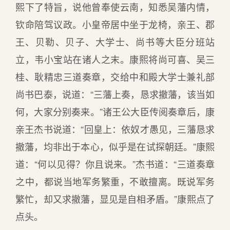
熙下了特旨，说他曾奉使云南，知悉吴藩内情，
钦命陪驾议政。小皇帝居中坐于龙椅，亲王、郡
王、贝勒、贝子、大学士、尚书等大臣分班站
立，韦小宝站在诸人之末。康熙将尚可喜、吴三
桂、耿精忠三道奏章，交给中和殿大学士兼礼部
尚书巴泰，说道：“三藩上奏，恳求撤藩，该当如
何，大家分别奏来。”诸王公大臣传阅奏章后，康
亲王杰书说道：“回皇上：依奴才愚见，三藩恳求
撤藩，均非出于本心，似乎是在试探朝廷。”康熙
道：“何以见得？你且说来。”杰书道：“三道奏章
之中，都说当地军务繁重，不敢擅离。既说军务
繁忙，却又求撤藩，显见是自相矛盾。”康熙点了
点头。