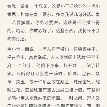
给我，说着：‘小兄弟，这是小王送给你的一点小
意思，盼你在皇上跟前，多给我说几句好话。皇
上若要撤藩，你务必要说，这藩是千万撤不得
的。哈哈，你放心好了，这些东西，我将来不会
向你讨还。’”
韦小宝一面说，一面从怀里摸出一只锦缎袋子，
提在手中，高高举起，人人见到袋上绣着“平西王
府”四个红字。他俯下身来，打开袋口，倒了转
来，只听得玎玎当当一阵响，珍珠、宝石、翡
翠、美玉，数十件珍品散在殿上，珠光宝气，耀
眼生花。这些珠宝有些固是吴三桂所赠，有些却
是韦小宝从别处纳来的贿赂，一时之间，旁人又
怎能分辨？康熙微笑道：“你到云南走这一遭，倒