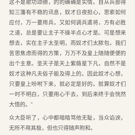
这不是歌功颂德，的的确确是实情。自从兵部得
知三藩有不稳的讯息，奴才日夜担心，思索如何
应付，万一要用兵，又如何调兵遣将，方有必胜
之道，总是要让主子不操半点心才是。可是想来
想去，实在主子太圣明，而奴才们太脓包，我们
苦思焦虑而得的方策，万万不及皇上随随便便的
出个主意。圣天子是天上紫薇星下凡，自然不是
奴才这种凡夫俗子能及得上的。因此奴才心想，
只要皇上吩咐下来，就必定是好的。就算奴才们
一时不明白，只要用心干去，到后来终于会恍然
大悟的。”
众大臣听了，心中都暗暗骂他无耻，当众谄谀，
无所不用其极，但也只得随声附和。