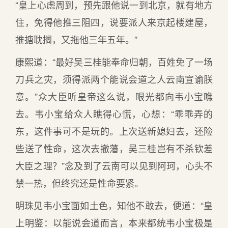
“皇上心虑周到，预先跟他说一到北京，就有地方
住，免得他推三阻四，说要派人来京起楼建屋，
推搪耽搁，又拖他三年五年。”
康熙道：“最好吴三桂能奉命归朝，百姓免了一场
刀兵之灾，须得派两个能说会道之人云南宣谕朕
意。”众大臣听皇帝这么说，眼光都向韦小宝瞧
去。韦小宝给众人瞧得心慌，心想：“乖乖弄的
东，这件事可不是玩的。上次送新媳妇去，还险
些送了性命，这次去撤藩，吴三桂岂有不杀钦差
大臣之理？”念及到了云南可以见到阿珂，心头不
禁一热，但终究还是性命要紧。
明珠见韦小宝面如土色，知他不敢去，便道：“皇
上明鉴：以能说会道而言，本来都统韦小宝极是