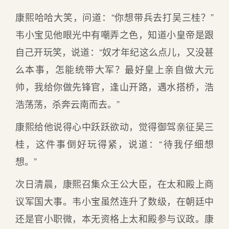
康熙哈哈大笑，问道：“你想带兵去打吴三桂？”
韦小宝见他眼光中有嘲弄之色，知道小皇帝是跟
自己开玩笑，说道：“奴才年纪这么点儿，又没甚
么本事，怎能统带大军？最好皇上亲自做大元
帅，我给你做先锋官，逢山开路，遇水搭桥，浩
浩荡荡，杀奔云南而去。”
康熙给他说得心中跃跃欲动，觉得御驾亲征吴三
桂，这件事倒好玩得紧，说道：“待我仔细想
想。”
次日清晨，康熙召集众王公大臣，在太和殿上商
议军国大事。韦小宝虽然连升了数级，在朝廷中
还是官小职微，本无资格上太和殿参与议政。康