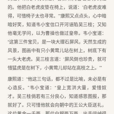
的。他把白老虎皮垫在椅上，说道：‘白老虎皮难
得，可惜椅子太也寻常。’”康熙又点点头，心中暗
暗好笑，知道韦小宝信口开河诬陷吴三桂；又知
他毫无学问，以为曹操也做过皇帝。韦小宝道：
“这第三件宝贝，是一块大理石屏风，天然生成的
风景，图画中有只小黄莺儿站在树上，树底下有
一头大老虎。吴三桂言道：‘屏风倒也珍贵，就可
惜猛虎是在树下，小黄莺儿却站在高枝之上。’”
康熙道：“他这三句话，都不过是比喻，未必是有
心造反。”韦小宝道：“皇上宽洪大量，爱惜奴
才。吴三桂倘若有三分良心，知道感恩图报，那
就好了。只可惜他就会向朝中的王公大臣送礼，
这位黄金一千两，那位白银两万两，出手阔绰得