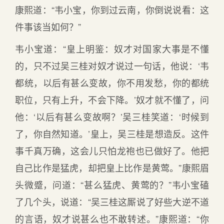
康熙道：“韦小宝，你到过云南，你倒说说看：这
件事该当如何？”
韦小宝道：“皇上明鉴：奴才对国家大事是不懂
的，只不过吴三桂对奴才说过一句话，他说：‘韦
都统，以后有甚么变故，你不用发愁，你的都统
职位，只有上升，不会下降。’奴才就不懂了，问
他：‘以后有甚么变故啊？’吴三桂笑道：‘时候到
了，你自然知道。’皇上，吴三桂是想造反。这件
事千真万确，这会儿只怕龙袍也已做好了。他把
自己比作是猛虎，却把皇上比作是黄莺。”康熙眉
头微蹙，问道：“甚么猛虎、黄莺的？”韦小宝磕
了几个头，说道：“吴三桂这厮说了好些大逆不道
的言语，奴才说甚么也不敢转述。”康熙道：“你