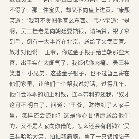
不得了。那三件宝贝，却又不向皇上进贡。”康熙
笑道：“我可不贪图他甚么东西。”韦小宝道：“是
啊，吴三桂老是向朝廷要饷银，请犒赏，银子拿
到手，倒有一大半留在北京，送给了文武百官。
奴才对他说：‘王爷，你送金子银子给当朝那些大
官，出手实在太阔气了，我都代你肉痛。’吴三桂
笑道：‘小兄弟，这些金子银子，也不过暂且寄在
他们家里，让他们个个帮我说好话，过得几年，
他们会乖乖的加上利钱，连本带利的还我。’奴才
这可不明白了，问道：‘王爷，财物到了人家手
里，怎样还会还你？这是你心甘情愿送给他们
的，又不是人家向你借的，怎么还会有利钱？’吴
三桂哈哈大笑，拍拍我肩膀，拿了一只锦缎袋子