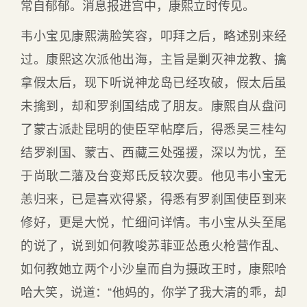
常自郁郁。消息报进宫中，康熙立时传见。
韦小宝见康熙满脸笑容，叩拜之后，略述别来经
过。康熙这次派他出海，主旨是剿灭神龙教、擒
拿假太后，现下听说神龙岛已经攻破，假太后虽
未擒到，却和罗刹国结成了朋友。康熙自从盘问
了蒙古派赴昆明的使臣罕帖摩后，得悉吴三桂勾
结罗刹国、蒙古、西藏三处强援，深以为忧，至
于尚耿二藩及台变郑氏反较次要。他见韦小宝无
恙归来，已是喜欢得紧，得悉有罗刹国使臣到来
修好，更是大悦，忙细问详情。韦小宝从头至尾
的说了，说到如何教唆苏菲亚怂恿火枪营作乱、
如何教她立两个小沙皇而自为摄政王时，康熙哈
哈大笑，说道：“他妈的，你学了我大清的乖，却