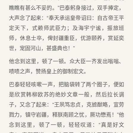
瞧瞧有甚么不妥的。”巴泰躬身接过，双手捧定，
大声念了起来：“奉天承运皇帝诏曰：自古帝王平
定天下，式赖师武臣力；及海宇宁谧，振旅班
师，休息士卒，俾封疆重臣，优游颐养，赏延奕
世，宠固河山，甚盛典也！”
他念到这里，顿了一顿。众大臣一齐发出嗡嗡、
啧啧之声，赞扬皇上的御制宏文。
巴泰轻轻咳嗽一声，把脑袋转了两个圈子，便如
是欣赏韩柳欧苏的绝妙文章一般，然后拉长调
子，又念了起来：“王夙笃忠贞，克摅猷略，宣劳
戮力，镇守岩疆，释朕南顾之忧，厥功懋焉！”他
念到这里，顿了一顿，轻轻叹道：“真是好文