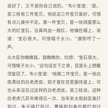
说好了，又不是你自己说的。”韦小宝道：“是。
吴三桂有三件宝贝，他说这三件宝贝虽好，可惜
有点儿美中不足。第一件宝贝，是一块鸽蛋那么
大的红宝石，当真鸡血一般红，他镶在帽上，说
道：‘宝石很大，可惜帽子太小。’”康熙哼了一
声。
众大臣你瞧瞧我，我瞧瞧你，均想：“宝石很大，
可惜帽子太小。”这句话言下之意，显是头上想戴
顶皇冠了。韦小宝道：“他第二件宝贝，是一张白
底黑纹的白老虎皮。奴才曾在宫里服侍皇上，可
也从来没见过这样的白老虎皮。吴三桂说，这种
白老虎几百年难得见一次，当年宋太祖赵匡胤打
到过，朱元璋打到过，曹操和刘备也都打到过