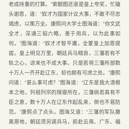
老成持重的打算。”索额图还道是皇上夸奖，忙磕
头谢恩，道：“奴才为国家计议大事，不敢不尽忠
竭虑，以策万全。康熙问大学士图海道：“你文武
全才，深通三韬六略，善于用兵，以为此事如
何。”图海道：“奴才才智平庸，全蒙皇上加恩提
拔。皇上明见万里，朝廷兵马精良，三藩若有不
轨之心，谅来也不成大事。只是若将三藩所部数
十万人一齐开赴辽东，却也颇有可虑之处。”康熙
问道：“甚么事可虑？”图海道：“辽东是我大清根
本之地，列祖列宗的陵寝所在，三藩倘若真有不
臣之意，数十万人在辽东作起乱来，倒也不易防
范。”康熙点了点头。图海又道：“三藩的军队撤
离原地，朝廷须另调兵马，前赴云南、广东、福