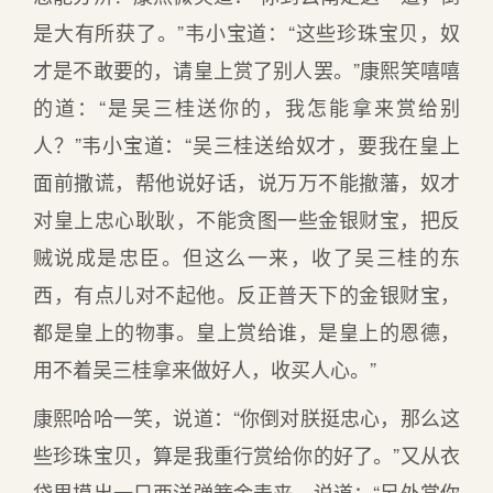
是大有所获了。”韦小宝道：“这些珍珠宝贝，奴
才是不敢要的，请皇上赏了别人罢。”康熙笑嘻嘻
的道：“是吴三桂送你的，我怎能拿来赏给别
人？”韦小宝道：“吴三桂送给奴才，要我在皇上
面前撒谎，帮他说好话，说万万不能撤藩，奴才
对皇上忠心耿耿，不能贪图一些金银财宝，把反
贼说成是忠臣。但这么一来，收了吴三桂的东
西，有点儿对不起他。反正普天下的金银财宝，
都是皇上的物事。皇上赏给谁，是皇上的恩德，
用不着吴三桂拿来做好人，收买人心。”
康熙哈哈一笑，说道：“你倒对朕挺忠心，那么这
些珍珠宝贝，算是我重行赏给你的好了。”又从衣
袋里摸出一只西洋弹簧金表来，说道：“另外赏你