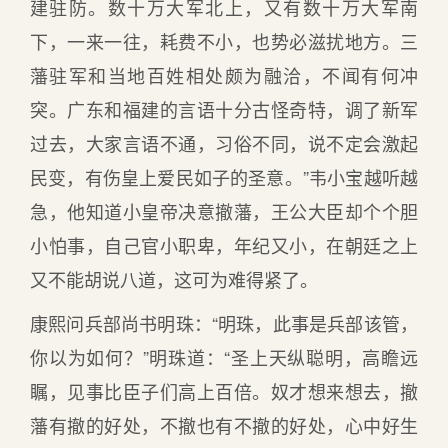
建驻防。数十万大军北上，又有数十万大军南
下，一来一往，耗费不小，也势必滋扰地方。三
藩驻军和当地百姓相处颇为融洽，不闻有何冲
突。广东和福建的言语十分古怪奇特，调了新军
过去，大家言语不通，习俗不同，说不定会激起
民变，有伤皇上爱民如子的圣意。”韦小宝越听越
急，他知道小皇帝决意撤藩，王公大臣却个个胆
小怕事，自己官小职卑，年纪又小，在朝廷之上
又不能胡说八道，这可为难得紧了。
康熙问兵部尚书明珠：“明珠，此事是兵部该管，
你以为如何？”明珠道：“圣上天纵聪明，高瞻远
瞩，见事比臣子们高上百倍。奴才想来想去，撤
藩有撤的好处，不撤也有不撤的好处，心中好生