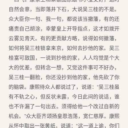
自然会意，当即落井下石，大说吴三桂的不是。
众大臣你一句、我一句，都说该当撤藩，有的还
痛责自己胡涂，幸蒙皇上开导指点，这才如拨开
云雾见青天。有的更贡献方略，说得如何撤藩，
如何将吴三桂锁拿来京，如何去抄他的家。吴三
桂富可敌国，一说到抄他的家，人人均觉是个大
大的优差，但转念一想，又觉这件事可不好办，
吴三桂一翻脸，你还没抄到他的家，他先砍了你
的脑袋。康熙待众人都说过了，说道：“吴三桂虽
有不轨之心，但反状未露，今日此间的说话，谁
也不许漏了一句出去。须得给他一个改过自新的
机会。”众大臣齐颂扬皇恩浩荡，宽仁慈厚。康熙
从怀中取出一张黄纸，说道：“这一道上谕，你们