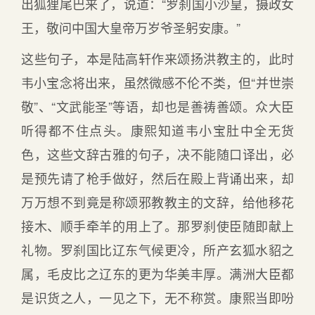
出狐狸尾巴来了，说道：“罗刹国小沙皇，摄政女
王，敬问中国大皇帝万岁爷圣躬安康。”
这些句子，本是陆高轩作来颂扬洪教主的，此时
韦小宝念将出来，虽然微感不伦不类，但“并世崇
敬”、“文武能圣”等语，却也是善祷善颂。众大臣
听得都不住点头。康熙知道韦小宝肚中全无货
色，这些文辞古雅的句子，决不能随口译出，必
是预先请了枪手做好，然后在殿上背诵出来，却
万万想不到竟是称颂邪教教主的文辞，给他移花
接木、顺手牵羊的用上了。那罗刹使臣随即献上
礼物。罗刹国比辽东气候更冷，所产玄狐水貂之
属，毛皮比之辽东的更为华美丰厚。满洲大臣都
是识货之人，一见之下，无不称赏。康熙当即吩