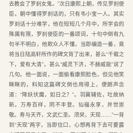
去教会了罗刹女鬼。”次日康熙上朝，传见罗刹使
臣。朝中懂得罗刹话的，只有韦小宝一人。其实
罗刹话十分难学，他在短短几个月中，所学会的
殊属有限，罗刹使臣的一番颂词，十句中倒有九
句半不明白，他欺众人不懂，当即编造一番，竟
将当日陆高轩所作的碑文背了出来，甚么“千载之
下，爱有大清”，甚么“威灵下济，不赫威能”说了
几句。他一面说，一面偷看康熙脸色，但见他笑
眯眯的，料知这篇碑文倒也用得上，便朗声念
道：“降妖伏魔，如日之？”。羽冀辅佐，吐故纳
新。万寿百祥，罔不丰登。仙福永享，并世崇
敬。寿与天齐，文武仁圣。须臾，天现……”一背
到“天现”两字，当即住口，心想再背下去可要露