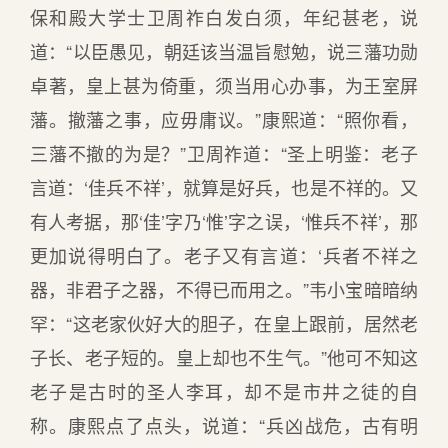
保和殿大学士卫周祚白发白须，年纪甚老，说
道：“以臣愚见，朝廷该当温旨慰勉，说三藩功勋
卓著，皇上甚为倚重，须当用心办事，为王室屏
藩。撤藩之事，应毋庸议。”康熙道：“照你看，
三藩不撤的为是？”卫周祚道：“圣上明鉴：老子
言道：‘佳兵不祥’，就算是好兵，也是不祥的。又
有人考据，那‘佳’字乃‘惟’字之误，‘惟兵不祥’，那
更加说得明白了。老子又有言道：‘兵者不祥之
器，非君子之器，不得已而用之。”韦小宝暗暗纳
罕：“这老家伙好大的胆子，在皇上跟前，居然老
子长、老子短的。皇上却也不生气。”他可不知这
老子是古时的圣人李耳，却不是市井之徒的自
称。康熙点了点头，说道：“兵凶战危，古有明