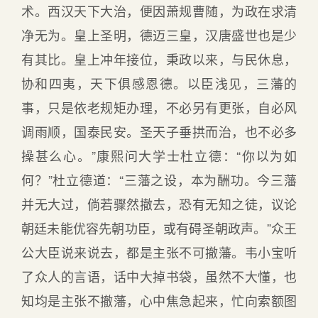
术。西汉天下大治，便因萧规曹随，为政在求清
净无为。皇上圣明，德迈三皇，汉唐盛世也是少
有其比。皇上冲年接位，秉政以来，与民休息，
协和四夷，天下俱感恩德。以臣浅见，三藩的
事，只是依老规矩办理，不必另有更张，自必风
调雨顺，国泰民安。圣天子垂拱而治，也不必多
操甚么心。”康熙问大学士杜立德：“你以为如
何？”杜立德道：“三藩之设，本为酬功。今三藩
并无大过，倘若骤然撤去，恐有无知之徒，议论
朝廷未能优容先朝功臣，或有碍圣朝政声。”众王
公大臣说来说去，都是主张不可撤藩。韦小宝听
了众人的言语，话中大掉书袋，虽然不大懂，也
知均是主张不撤藩，心中焦急起来，忙向索额图