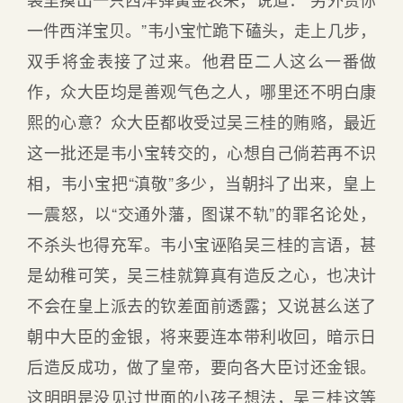
一件西洋宝贝。”韦小宝忙跪下磕头，走上几步，
双手将金表接了过来。他君臣二人这么一番做
作，众大臣均是善观气色之人，哪里还不明白康
熙的心意？众大臣都收受过吴三桂的贿赂，最近
这一批还是韦小宝转交的，心想自己倘若再不识
相，韦小宝把“滇敬”多少，当朝抖了出来，皇上
一震怒，以“交通外藩，图谋不轨”的罪名论处，
不杀头也得充军。韦小宝诬陷吴三桂的言语，甚
是幼稚可笑，吴三桂就算真有造反之心，也决计
不会在皇上派去的钦差面前透露；又说甚么送了
朝中大臣的金银，将来要连本带利收回，暗示日
后造反成功，做了皇帝，要向各大臣讨还金银。
这明明是没见过世面的小孩子想法，吴三桂这等