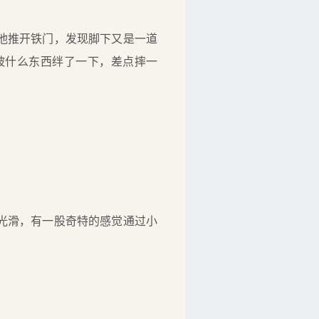
他推开铁门，发现脚下又是一道
被什么东西绊了一下，差点摔一
光滑，有一股奇特的感觉通过小