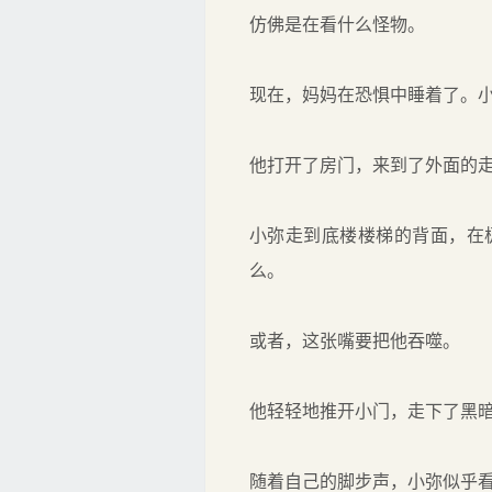
仿佛是在看什么怪物。
现在，妈妈在恐惧中睡着了。
他打开了房门，来到了外面的
小弥走到底楼楼梯的背面，在
么。
或者，这张嘴要把他吞噬。
他轻轻地推开小门，走下了黑
随着自己的脚步声，小弥似乎