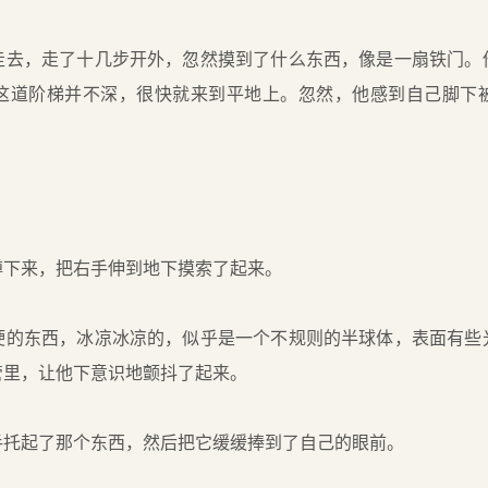
走去，走了十几步开外，忽然摸到了什么东西，像是一扇铁门。
这道阶梯并不深，很快就来到平地上。忽然，他感到自己脚下
蹲下来，把右手伸到地下摸索了起来。
硬的东西，冰凉冰凉的，似乎是一个不规则的半球体，表面有些
管里，让他下意识地颤抖了起来。
手托起了那个东西，然后把它缓缓捧到了自己的眼前。