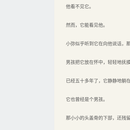
他看不见它。
然而，它能看见他。
小弥似乎听到它在向他说话，
男孩把它放在怀中，轻轻地抚
已经五十多年了，它静静地躺
它也曾经是个男孩。
那小小的头盖骨的下部，还残