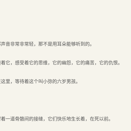
那声音非常非常轻，那不是用耳朵能够听到的。
摸着它，感受着它的思维，它的幽怨，它的痛苦，它的仇恨。
在这里，等待着这个叫小弥的六岁男孩。
留着一道骨骼间的接缝，它们快乐地生长着，在死以前。