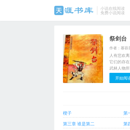
小说在线阅读
免费小说阅读
祭剑台
作者：慕容
人有悲欢离
它们的存在
武林人物所
亭山的太平
开始阅
显然均出自
一个个眉目
上，石礅向
楔子
第
第三章 谁是第二
第