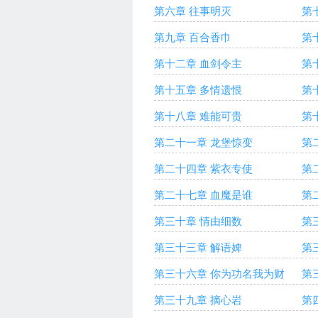
第六章 往事明灭
第
第九章 百合香巾
第
第十二章 血剑令主
第
第十五章 多情遗恨
第
第十八章 难能可贵
第
第二十一章 龙堡惊变
第
第二十四章 紫衣专使
第
第二十七章 血魔是谁
第
第三十章 情由细数
第
第三十三章 解语婢
第
第三十六章 你为功名我为财
第
第三十九章 摘心岩
第