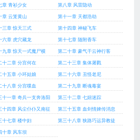
七章 青衫少女
第八章 风雷隐动
十章 云笼黄山
第十一章 天都浩劫
十三章 惊天三式
第十四章 神秘飞车
十六章 虎穴藏龙
第十七章 随附香车
十九章 惊天一式魔尸横
第二十章 豪气干云神行客
二十二章 分宫何在
第二十三章 集体屠戮
二十五章 小环姑娘
第二十六章 丑怪老尼
二十八章 分宫喋血
第二十九章 断魂毒宴
三十一章 奇兵一支奔洛阳
第三十二章 七妞迷踪
三十四章 风尘仆仆又南征
第三十五章 血剑情婢传消息
三十七章 楼中妇
第三十八章 狭路巧运异教徒
四十章 风车坝