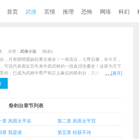
首页
武侠
言情
推理
恐怖
网络
科幻
美
分类：
武侠小说
阅读(
)
合，月有阴晴圆缺此事古难全！一座高台，七尊石像，在今天，
，可说代表着近百年来中原武林的一段血泪沧桑史！这座为天下
景仰，已成为武林中尊严和正义象征的祭剑台，系建在汉中府云
[展开]
谷中，七尊半身人像，便排列在这座祭剑台前。七尊半身人像，
读
名匠之手，七人虽年岁不同、生相各异，然雕刻之工则无二致，
传神，栩栩如生。所有七尊石像都分别连在一座三尺见方的石礅
外的一面，镌有每位石像人物的简传，行文流畅，一目了然。
祭剑台章节列表
一章 风雨太平谷
第二章 风雨太平宫
四章 我是谁
第五章 轻获不传