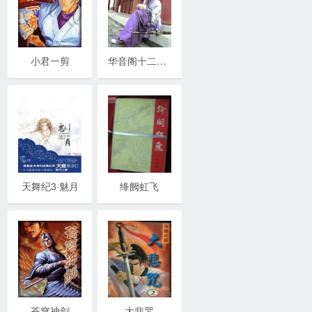
小君一剪
华音阁十二月之花
天舞纪3·魅月
绛阙虹飞
苍穹神剑
大悲咒